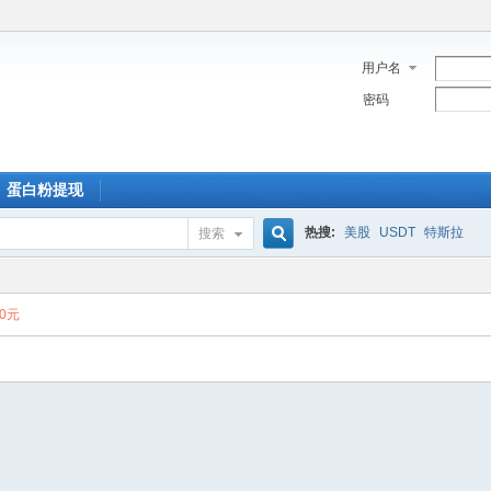
用户名
密码
蛋白粉提现
热搜:
美股
USDT
特斯拉
搜索
搜
00元
索